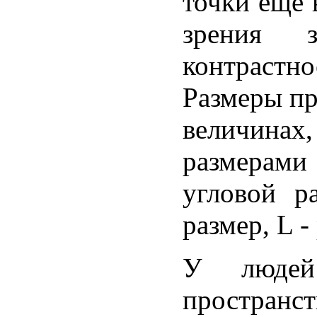
точки ещё 
зрения з
контраст
Размеры пр
величинах,
размерами 
угловой р
размер, L -
У людей
пространс