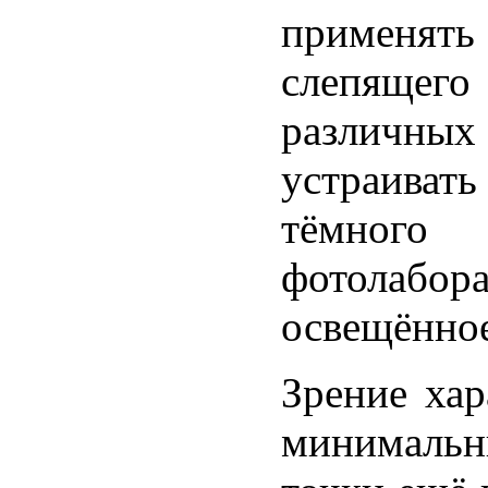
применять
слепящего
различны
устраиват
тёмного
фотолаб
освещённое
Зрение хар
минимальн