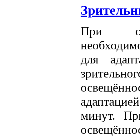
Зрительн
При обе
необходим
для адапт
зрительн
освещённ
адаптацией
минут. Пр
освещённ