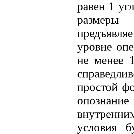
равен 1 уг
размеры
предъявляе
уровне опе
не менее 
справедл
простой ф
опознание 
внутренн
условия б