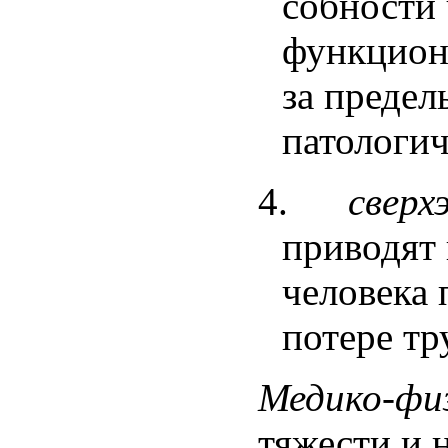
собности 
функцион
за предел
патологи
4.
сверх
приводят 
человека 
потере тр
Медико-физ
тяжести и 