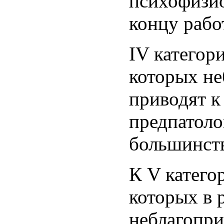
психофизио
концу рабо
IV категор
которых не
приводят к
предпатоло
большинств
К V катего
которых в 
неблагопри