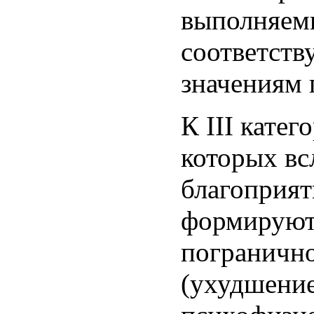
выполняемы
соответст
значениям 
К III катег
которых вс
благоприят
формируютс
погранично
(ухудшение