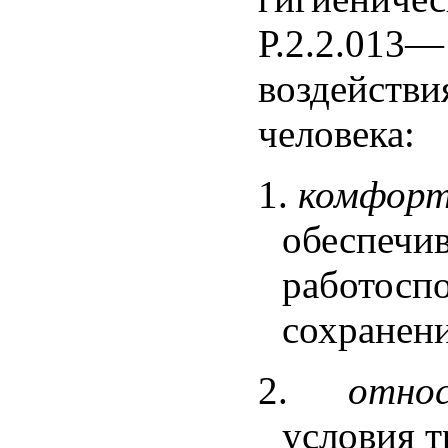
Р.2.2.013—
воздействи
человека:
1.
комфор
обеспечи
работоспо
сохранени
2.
отно
условия т