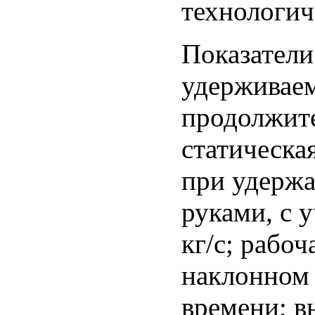
технологич
Показател
удерживаем
продолжите
статическа
при удержа
руками, с 
кг/с; рабоч
наклонном 
времени; 