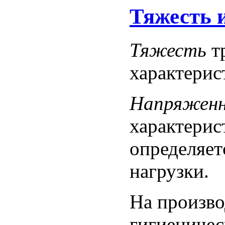
Тяжесть 
Тяжесть
тр
характерис
Напряжен
характерис
определяе
нагрузки.
На произво
гигиеничес