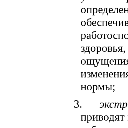
определе
обеспечи
работосп
здоровья,
ощущения
изменения
нормы;
3.
экстр
приводят