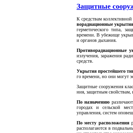
Защитные сооруж
К средствам коллективной
ворадиационные укрыти
гермети­ческого типа, 
времени. В убе­жище укры
и органов дыхания.
Противорадиационные 
излучения, заражения рад
средств.
Укрытия простейшего ти
го времени, но они могут 
Защитные сооружения клас
ния, защитным свойствам, в
По назначению
различают
городах и сельской мес
управления, систем оповещ
По месту расположения
р
рас­полагаются в подвальн