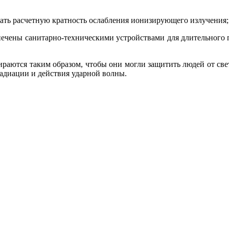
ь расчетную крат­ность ослабления ионизирующего излучения;
чены санитарно-техническими устройствами для длительного 
раются таким об­разом, чтобы они могли защитить людей от свет
адиации и действия ударной волны.