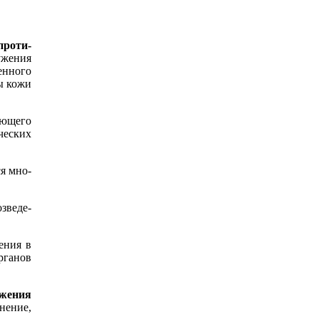
проти­
ужения
енного
ы кожи
ующего
ческих
ся мно­
зведе­
ения в
ганов
ужения
нение,