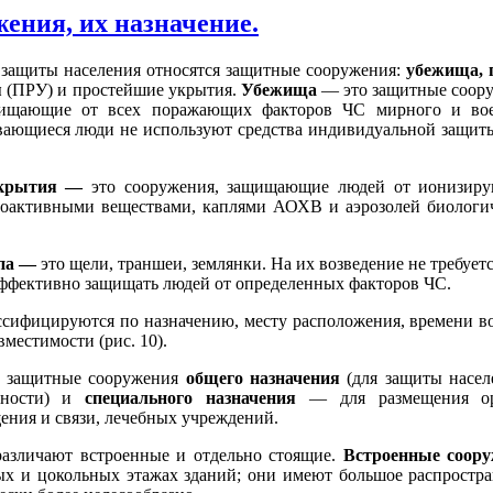
ения, их назначение.
 защиты населения относятся защитные сооружения:
убежища, 
я
(ПРУ) и простейшие ук­рытия.
Убежища
— это защитные соор
защищающие от всех поражающих факторов ЧС мирного и во
вающиеся люди не используют средства индивидуальной защит
укрытия —
это соору­жения, защищающие людей от ионизир
иоактивными вещества­ми, каплями АОХВ и аэрозолей биологи
па —
это щели, тран­шеи, землянки. На их возведение не требует
эффективно защищать людей от определенных факторов ЧС.
сифицируются по на­значению, месту расположения, времени во
местимости (рис. 10).
 защитные сооруже­ния
общего назначения
(для защиты насел
тности) и
специального на­значения
— для размещения ор
ения и связи, лечебных учреждений.
азличают встроенные и отдельно стоящие.
Встроенные соор
ых и цокольных этажах зда­ний; они имеют большое распростра