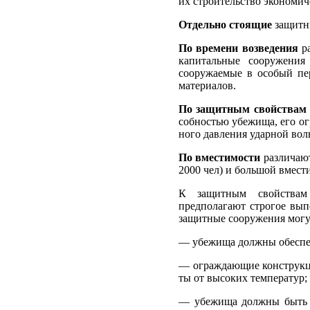
их стро­ительство экономич
Отдельно стоящие
защитны
По времени возведения
р
ка­питальные сооружени
сооружаемые в особый пе
материалов.
По защитным свойствам
собностью убежища, его о
ного давления ударной вол
По вместимости
различают
2000 чел) и большой вмести
К защитным свойств
предполагают строгое выпо
защитные соору­жения могу
— убежища должны обеспеч
— ограждающие конструкци
ты от высоких температур;
— убежища должны быть с