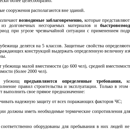
ески более целесообразно.
е сооружения рас­полагаются вне зданий.
азличают
возводимые заблаговременно,
которые представляют
я из долговечных несгораемых материалов и
быстровозмо
риод при угрозе чрезвычайной ситуации с применением под
убежища делятся на 5 классов. Защитные свойства определяютс
граждающих конструк­ций выдержать определенную величину из
ны.
 убежища малой вме­стимости (до 600 чел), средней вместимости
мости (более 2000 чел).
ам убежищ
предъявляются определенные требования,
ко
лнение правил строительства и эксп­луатации. Только в этом 
т выполнить свое прямое предназначе­ние:
ивать надежную за­щиту от всех поражающих факторов ЧС;
и должны иметь не­обходимые термические сопротивления для
оответственно обо­рудованы для пребывания в них людей не