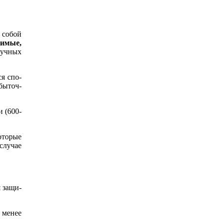
 собой
димые,
ручных
я спо­
быточ­
 (600-
торые
случае
 защи­
 менее