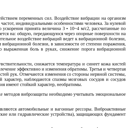
ействием переменных сил. Воздействие вибрации на организм
 частот, индивидуаль­ными особенностями человека. За нулевой
го ускорения принята величина 3 • 10~4 м/с2, рассчитанные по
ляется на: общую, передающуюся через опорные поверхности на
ительное воздействие вибраций ведет к виб­рационной болезни,
 вибрационной болезни, в зависимости от степени поражения,
бо выраженная боль в руках, снижение порога вибрационной
вствитель­ности, снижается температура и синеет кожа кистей
лечение эффективно и изменения обратимы. Третья и чет­вертая
с­тей рук. Отмечаются изменения со стороны нервной системы,
 ха­рактер, наблюдаются спазмы мозговых сосудов и сосудов
ия имеют стойкий характер, необратимы.
е мето­дов виброзащиты необходимо учитывать эмоцио­нальное
вляются автомобильные и вагонные рессоры. Виброак­тивные
­ские или гидравлические устройства), защищающих фундамент