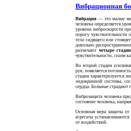
Вибрационная бо
Вибра­ция
— это малые мех
человека оп­ределяется ур
уровень виброскорости при
порогу чув­ствительности 
тело сидящего или стоящег
довольно распространенном
различают
четыре стадии
чувствительности, спазм ка
Во второй стадии усиливаю
рук, появляется потливост
стадии характеризуются ин
эндокринной системы, сос
сердца. Больные страдают 
Виброзащита человека пред
состояние человека, напряж
Основная мера защиты от 
агрегаты устанавливаются 
от воздействий.