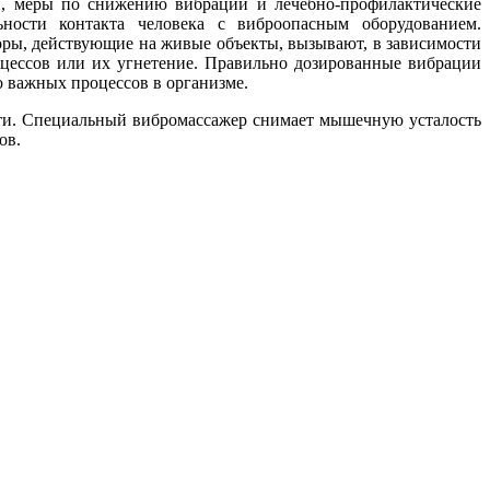
, меры по снижению вибрации и лечебно-профилактические
ности контак­та человека с виброопасным оборудованием.
торы, действующие на живые объекты, вызывают, в за­висимости
­цессов или их угнетение. Правильно дозированные вибрации
о важных процессов в организме.
ти. Специ­альный вибромассажер снимает мышечную уста­лость
ов.