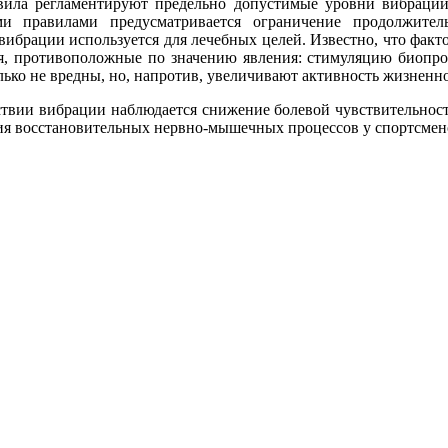
ила регламентируют предельно допустимые уровни вибрации
и правилами предусмат­ривается ограничение продолжитель
вибрации использу­ется для лечебных целей. Известно, что фак
я, противопо­ложные по значению явления: стимуляцию биопро
лько не вред­ны, но, напротив, увеличивают активность жизнен­н
твии вибрации наблю­дается снижение болевой чувствительнос
ия восстановитель­ных нервно-мышечных процессов у спортсмен