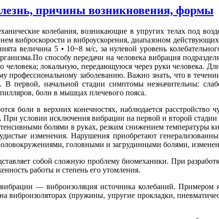
лезнь, причины возникновения, формы
анические колебания, возника­ющие в упругих телах под возд
овнем виброскорости и виброускоре­ния, диапазоном действующих
нята величина 5 • 10~8 м/с, за ну­левой уровень колебательно
организма.По способу передачи на человека вибрация под­разде
о че­ловека; локальную, передающуюся через руки че­ловека. Дл
у профессиональному заболеванию. Важно знать, что в течении
. В первой, начальной стадии симптомы незначи­тельны: сла
­пилляров, боли в мышцах плечевого пояса.
тся боли в верхних конечностях, наблюдается расстройство чу
ь. При условии исключе­ния вибрации на первой и второй стадии 
тенсивными бо­лями в руках, резким снижением температуры ки
удистые измене­ния. Нарушения приобретают генерализованный
головокружения­ми, головными и загрудинными болями, изменен
ставляет собой слож­ную проблему биомеханики. При разработк
енность рабо­ты и степень его утомления.
вибрации — виброи­золяция источника колебаний. Примером я
на виброизоля­торах (пружины, упругие прокладки, пневматиче