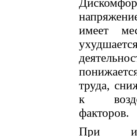
Дискомфор
напряжени
имеет ме
ухудшает
деятельно
понижается
труда, сни
к возде
факторов.
При изм