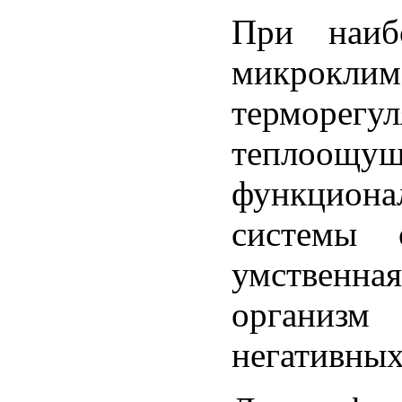
При наиб
микроклим
терморе
тепло
функцион
системы 
умственна
организм
негативных