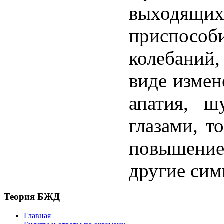
выход
приспосо
колебаний
виде измен
апатия, ш
глазами, т
повышение 
другие си
Теория БЖД
Главная