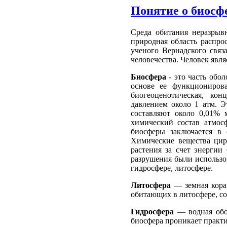
Понятие о биосф
Среда обитания неразрывн
природная область распро
ученого Вернадского связ
человечества. Человек явля
Биосфера
- это часть обо
основе ее функционирова
биогеоценотическая, конц
давлением около 1 атм. Э
составляют около 0,01% 
химический состав атмос
биосферы заключается в 
Химические вещества цир
растения за счет энергии
разрушения были использов
гидросфе­ре, литосфере.
Литосфера
— земная кора,
обитающих в литосфере, сос
Гидросфера
— водная обол
биосфера проникает практи