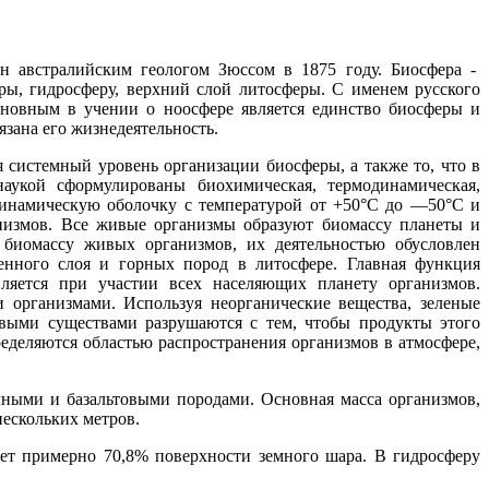
н австралийским геоло­гом Зюссом в 1875 году. Биосфера -
ы, гидросферу, верх­ний слой литосферы. С именем русского
сновным в учении о ноос­фере является единство биосферы и
зана его жизнедея­тельность.
 системный уровень организации биосферы, а также то, что в
аукой сфор­мулированы биохимическая, термодинамическая,
динамическую оболочку с температурой от +50°С до —50°С и
­низмов. Все живые организмы образуют биомассу планеты и
ио­массу живых организмов, их деятельностью обус­ловлен
венного слоя и горных пород в литосфере. Главная функция
вляется при участии всех населяющих плане­ту организмов.
 организмами. Используя неорганические вещества, зеленые
живыми существами разрушаются с тем, чтобы продукты этого
деляются областью рас­пространения организмов в атмосфере,
чными и базальтовыми породами. Основная масса организ­мов,
е­скольких метров.
т при­мерно 70,8% поверхности земного шара. В гидро­сферу