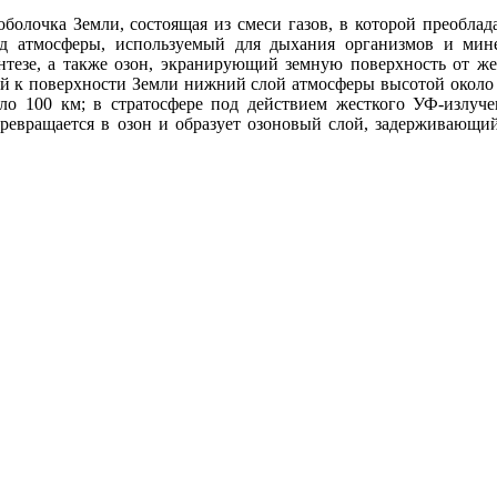
олочка Земли, со­стоящая из смеси газов, в которой преоблад
д атмосфе­ры, используемый для дыхания организмов и ми­не
тезе, а также озон, экранирующий земную поверхность от жес
к поверхности Земли нижний слой атмосферы вы­сотой около 15
ло 100 км; в стратосфе­ре под действием жесткого УФ-излуч
превращается в озон и образует озоновый слой, задерживающи