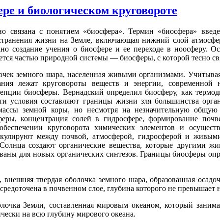
ере и биологическом круговороте
о связана с поняти­ем «биосфера». Термин «биосфера» введе
странения жизни на Земле, включа­ющая нижний слой атмосфер
ано создание учения о биосфере и ее переходе в ноосферу. О
ется частью природной системы — биосферы, с которой тесно свя
лочек земного шара, населенная живыми организмами. Учитывая
ния лежат кругово­роты веществ и энергии, современной н
епции биосферы. Вернадский определил биосферу, как тер­мо
ти условия со­ставляют границы жизни зля большинства орга
массы земной коры, но несмотря на незначительную общую б
феры, концентра­ция солей в гидросфере, формирование поч
обес­печении круговорота химических элементов и осу­щест
кулиру­ют между почвой, атмосферой, гидросферой и живыми
 Солн­ца создают органические вещества, которые други­ми 
аны для новых органи­ческих синтезов. Границы биосферы опре
 внешняя твердая обо­лочка земного шара, образованная осадо
редоточена в по­чвенном слое, глубина которого не превышает н
очка Земли, состав­ленная мировым океаном, который занимае
чески на всю глу­бину мирового океана.