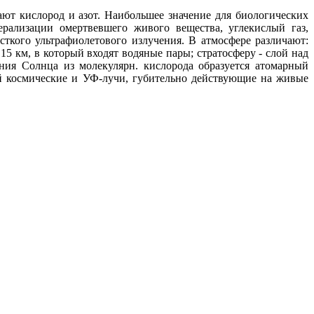
ают кислород и азот. Наибольшее значение для био­логических
рализации омертвевшего живого вещества, уг­лекислый газ,
ткого ультрафиолетового излучения. В ат­мосфере различают:
 км, в который входят водяные пары; стратосферу - слой над
ения Солнца из молекулярн. кислорода образуется атомарный
й косми­ческие и УФ-лучи, губительно действующие на живые